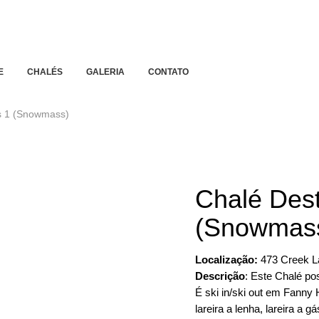
E
CHALÉS
GALERIA
CONTATO
s 1 (Snowmass)
Chalé Dest
(Snowmas
Localização:
473 Creek L
Descrição
: Este Chalé po
É ski in/ski out em Fanny H
lareira a lenha, lareira a g