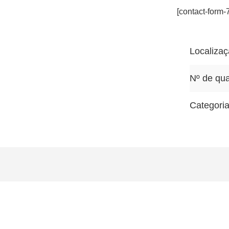
[contact-form-
Localiza
Nº de qua
Categori