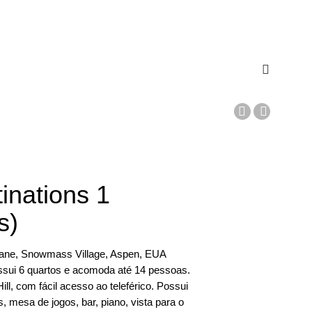
C
a
r
r
inations 1
i
s)
n
ane, Snowmass Village, Aspen, EUA
h
ssui 6 quartos e acomoda até 14 pessoas.
o
ill, com fácil acesso ao teleférico. Possui
ás, mesa de jogos, bar, piano, vista para o