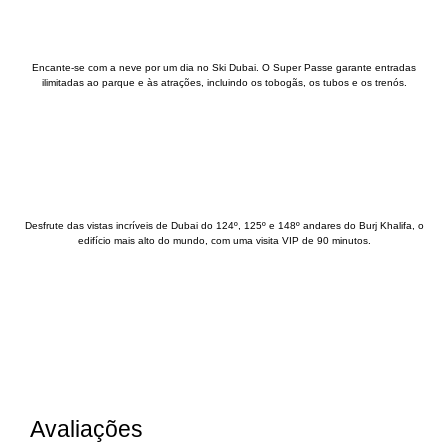
Encante-se com a neve por um dia no Ski Dubai. O Super Passe garante entradas
ilimitadas ao parque e às atrações, incluindo os tobogãs, os tubos e os trenós.
Desfrute das vistas incríveis de Dubai do 124º, 125º e 148º andares do Burj Khalifa, o
edifício mais alto do mundo, com uma visita VIP de 90 minutos.
Avaliações