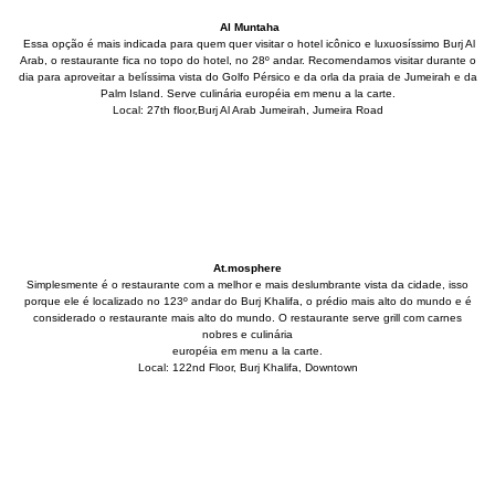
Al
Muntaha
Essa opção é mais indicada para quem quer visitar o hotel icônico e luxuosíssimo Burj Al
Arab, o restaurante fica no topo do hotel, no 28º andar. Recomendamos visitar durante o
dia para aproveitar a belíssima vista do Golfo Pérsico e da orla da praia de Jumeirah e da
Palm Island. Serve culinária européia em menu a la carte.
Local: 27th floor,Burj Al Arab Jumeirah, Jumeira Road
At.mosphere
Simplesmente é o restaurante com a melhor e mais deslumbrante vista da cidade, isso
porque ele é localizado no 123º andar do Burj Khalifa, o prédio mais alto do mundo e é
considerado o restaurante mais alto do mundo. O restaurante serve grill com carnes
nobres e culinária
européia em menu a la carte.
Local: 122nd Floor, Burj Khalifa, Downtown