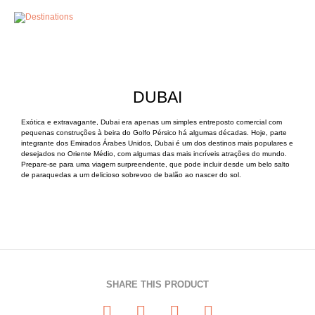
MENU
DUBAI
Exótica e extravagante, Dubai era apenas um simples entreposto comercial com
pequenas construções à beira do Golfo Pérsico há algumas décadas. Hoje, parte
integrante dos Emirados Árabes Unidos, Dubai é um dos destinos mais populares e
desejados no Oriente Médio, com algumas das mais incríveis atrações do mundo.
Prepare-se para uma viagem surpreendente, que pode incluir desde um belo salto
de paraquedas a um delicioso sobrevoo de balão ao nascer do sol.
SHARE THIS PRODUCT