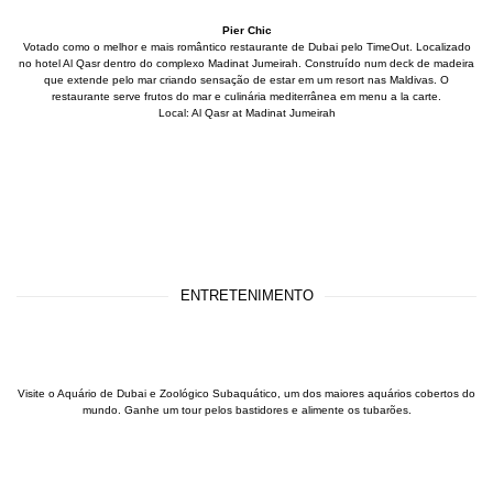
Pier
Chic
Votado como o melhor e mais romântico restaurante de Dubai pelo TimeOut. Localizado
no hotel Al Qasr dentro do complexo Madinat Jumeirah. Construído num deck de madeira
que extende pelo mar criando sensação de estar em um resort nas Maldivas. O
restaurante serve frutos do mar e culinária mediterrânea em menu a la carte.
Local: Al Qasr at Madinat Jumeirah
ENTRETENIMENTO
Visite o Aquário de Dubai e Zoológico Subaquático, um dos maiores aquários cobertos do
mundo. Ganhe um tour pelos bastidores e alimente os tubarões.