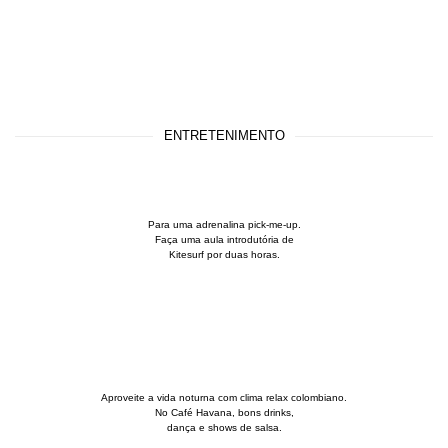
ENTRETENIMENTO
Para uma adrenalina pick-me-up.
Faça uma aula introdutória de
Kitesurf por duas horas.
Aproveite a vida noturna com clima relax colombiano.
No Café Havana, bons drinks,
dança e shows de salsa.