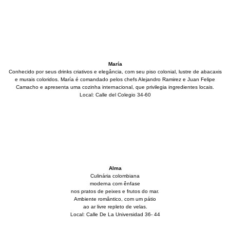
María
Conhecido por seus drinks criativos e elegância, com seu piso colonial, lustre de abacaxis
e murais coloridos. María é comandado pelos chefs Alejandro Ramirez e Juan Felipe
Camacho e apresenta uma cozinha internacional, que privilegia ingredientes locais.
Local: Calle del Colegio 34-60
Alma
Culinária colombiana
moderna com ênfase
nos pratos de peixes e frutos do mar.
Ambiente romântico, com um pátio
ao ar livre repleto de velas.
Local: Calle De La Universidad 36- 44