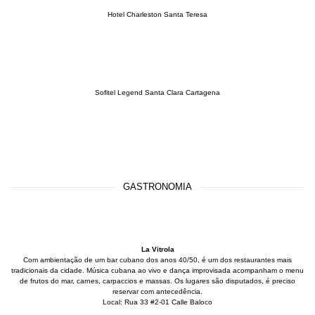
Hotel Charleston Santa Teresa
Sofitel Legend Santa Clara Cartagena
GASTRONOMIA
La Vitrola
Com ambientação de um bar cubano dos anos 40/50, é um dos restaurantes mais
tradicionais da cidade. Música cubana ao vivo e dança improvisada acompanham o menu
de frutos do mar, carnes, carpaccios e massas. Os lugares são disputados, é preciso
reservar com antecedência.
Local: Rua 33 #2-01 Calle Baloco