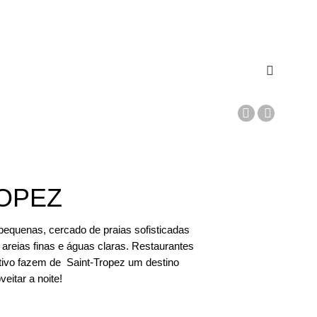
C
a
r
r
ROPEZ
i
 pequenas, cercado de praias sofisticadas
n
areias finas e águas claras. Restaurantes
h
stivo fazem de Saint-Tropez um destino
veitar a noite!
o